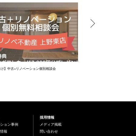
向け】中古+リノベーション個別相談会
賢い物件の買い方講座―将来の
採用情報
ション事例
メディア掲載
情報
問い合わせ