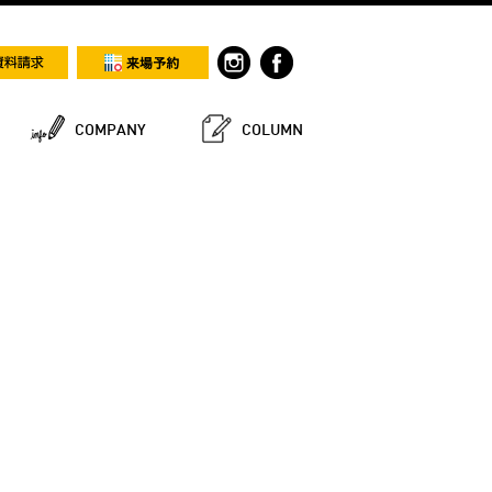
COMPANY
COLUMN
ム