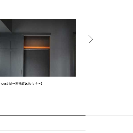
e industrial〜無機質✖️温もり〜】
ナチュラルをイメージしたリノ