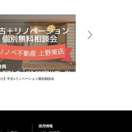
向け】中古+リノベーション個別相談会
賢い物件の買い方講座―将来の
採用情報