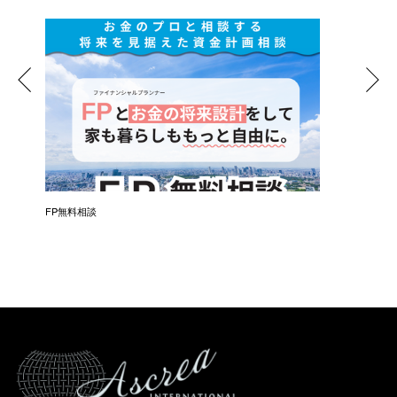
催）
FP無料相談
失敗しな