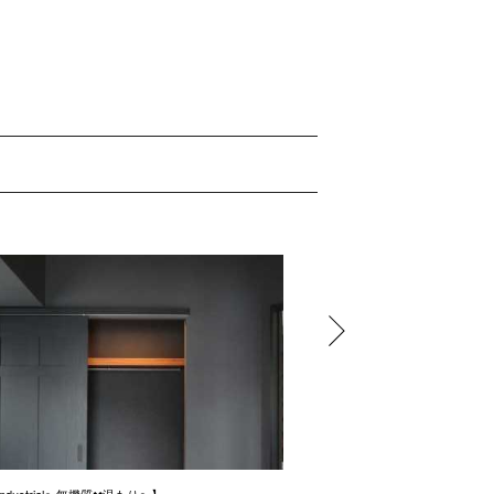
e industrial〜無機質✖️温もり〜】
ナチュラルをイメージしたリノ