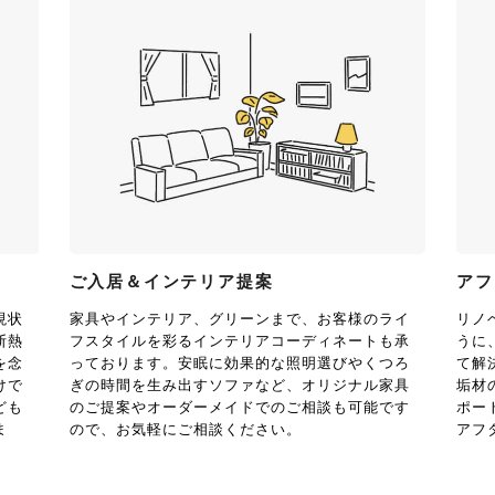
ご入居＆インテリア提案
アフ
現状
家具やインテリア、グリーンまで、お客様のライ
リノ
断熱
フスタイルを彩るインテリアコーディネートも承
うに
を念
っております。安眠に効果的な照明選びやくつろ
て解
けで
ぎの時間を生み出すソファなど、オリジナル家具
垢材
ども
のご提案やオーダーメイドでのご相談も可能です
ポー
ま
ので、お気軽にご相談ください。
アフ