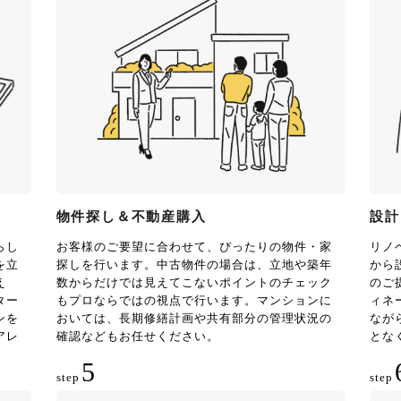
物件探し＆不動産購入
設計
らし
お客様のご要望に合わせて、ぴったりの物件・家
リノ
を立
探しを行います。中古物件の場合は、立地や築年
から
え
数からだけでは見えてこないポイントのチェック
のご
ター
もプロならではの視点で行います。マンションに
ィネ
ンを
おいては、長期修繕計画や共有部分の管理状況の
なが
アレ
確認などもお任せください。
とな
5
step
step