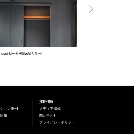
e industrial〜無機質✖️温もり〜】
ナチュラルをイメージしたリノ
採用情報
ション事例
メディア掲載
情報
問い合わせ
プライバシーポリシー