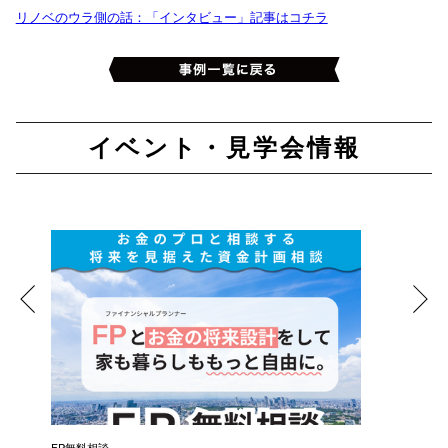
リノベのウラ側の話：「インタビュー」記事はコチラ
イベント・見学会情報
催）
FP無料相談
失敗しな