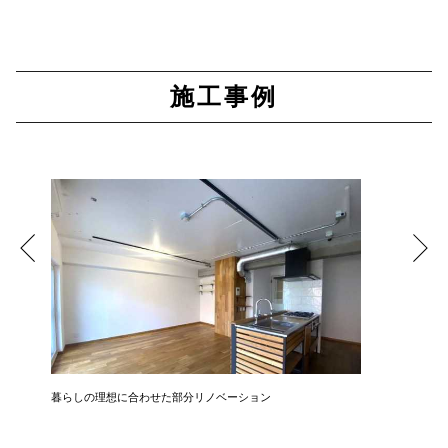
施工事例
暮らしの理想に合わせた部分リノベーション
開放感と