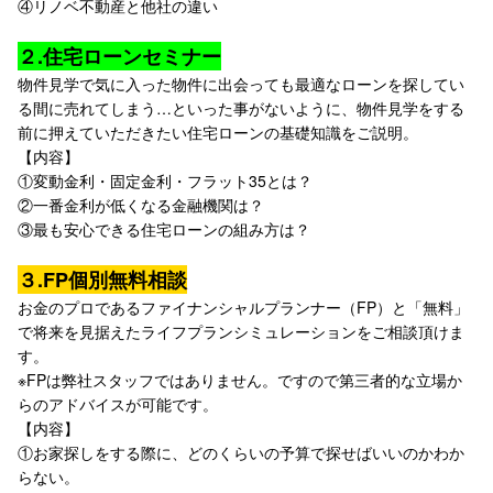
④リノベ不動産と他社の違い
２.住宅ローンセミナー
物件見学で気に入った物件に出会っても最適なローンを探してい
る間に売れてしまう…といった事がないように、物件見学をする
前に押えていただきたい住宅ローンの基礎知識をご説明。
【内容】
①変動金利・固定金利・フラット35とは？
②一番金利が低くなる金融機関は？
③最も安心できる住宅ローンの組み方は？
３.FP個別無料相談
お金のプロであるファイナンシャルプランナー（FP）と「無料」
で将来を見据えたライフプランシミュレーションをご相談頂けま
す。
※FPは弊社スタッフではありません。ですので第三者的な立場か
らのアドバイスが可能です。
【内容】
①お家探しをする際に、どのくらいの予算で探せばいいのかわか
らない。