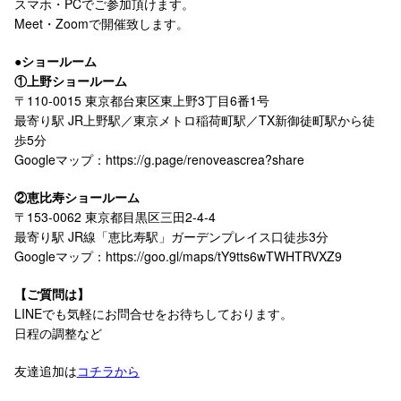
スマホ・PCでご参加頂けます。
Meet・Zoomで開催致します。
●ショールーム
①上野ショールーム
〒110-0015 東京都台東区東上野3丁目6番1号
最寄り駅 JR上野駅／東京メトロ稲荷町駅／TX新御徒町駅から徒
歩5分
Googleマップ：https://g.page/renoveascrea?share
②恵比寿ショールーム
〒153-0062 東京都目黒区三田2-4-4
最寄り駅 JR線「恵比寿駅」ガーデンプレイス口徒歩3分
Googleマップ：https://goo.gl/maps/tY9tts6wTWHTRVXZ9
【ご質問は】
LINEでも気軽にお問合せをお待ちしております。
日程の調整など
友達追加は
コチラから