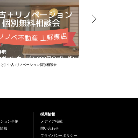
向け】中古+リノベーション個別相談会
賢い物件の買い方講座―将来の
採用情報
ション事例
メディア掲載
情報
問い合わせ
プライバシーポリシー