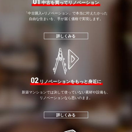
01
中古を買ってリノベーション
「中古購入+リノベーション」で
本当に叶えたかった
自由な住まいを、手が届く価格で
実現します。
詳しくみる
02
リノベーションをもっと身近に
新築マンションでは決して
使っていない素材や設備も、
リノベーションなら思いのまま。
詳しくみる