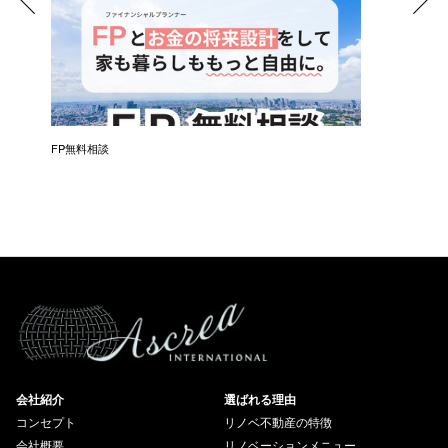
催）
FP無料相談
失敗しな
会社紹介
選ばれる理由
コンセプト
リノベ不動産の特徴
会社概要
リノベーションメニュー