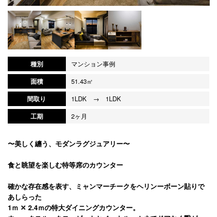
種別
マンション事例
面積
51.43㎡
間取り
1LDK → 1LDK
工期
2ヶ月
〜美しく纏う、モダンラグジュアリー〜
食と眺望を楽しむ特等席のカウンター
確かな存在感を表す、ミャンマーチークをヘリンーボーン貼りで
あしらった
1ｍ ✕ 2.4ｍの特大ダイニングカウンター。