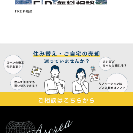
催）
FP無料相談
失敗しな