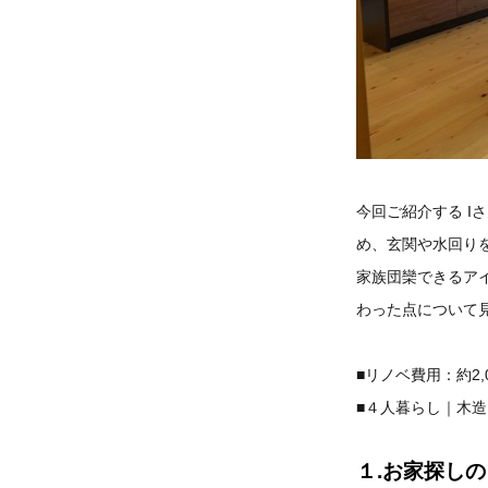
今回ご紹介する I
め、玄関や水回り
家族団欒できるア
わった点について
■リノベ費用：約2,
■４人暮らし｜木造２
１.お家探し