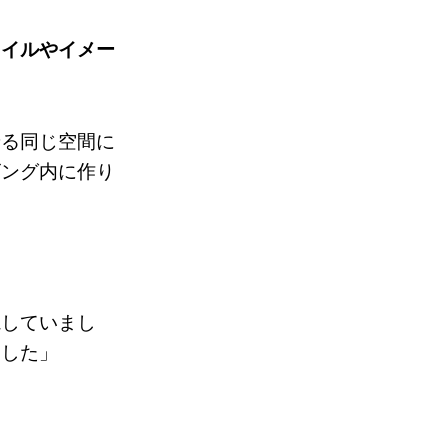
タイルやイメー
せる同じ空間に
ビング内に作り
視していまし
ました」