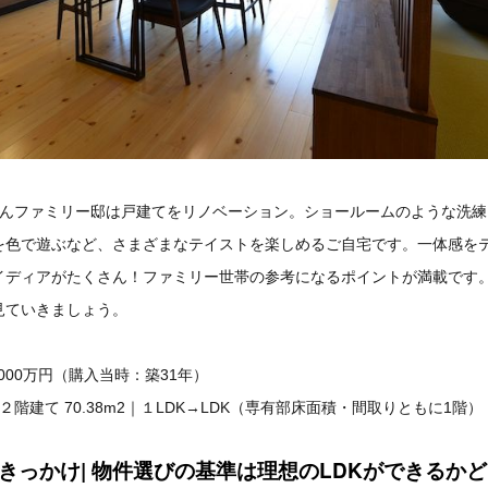
さんファミリー邸は戸建てをリノベーション。ショールームのような洗練
を色で遊ぶなど、さまざまなテイストを楽しめるご自宅です。一体感をテ
イディアがたくさん！ファミリー世帯の参考になるポイントが満載です
見ていきましょう。
000万円（購入当時：築31年）
階建て 70.38m2｜１LDK→LDK（専有部床面積・間取りともに1階）
のきっかけ| 物件選びの基準は理想のLDKができるか