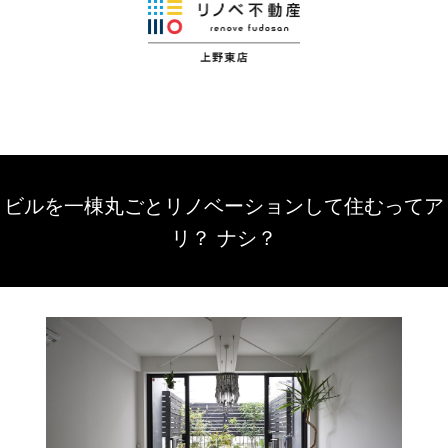
ビルを一棟丸ごとリノベーションして住むってア
リ？ ナシ？