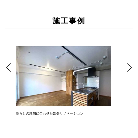
施工事例
暮らしの理想に合わせた部分リノベーション
開放感と