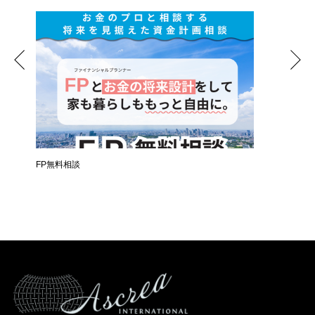
時
FP無料相談
失敗しな