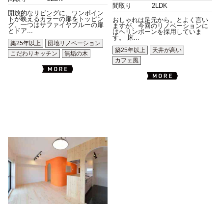
間取り
2LDK
開放的なリビングに、ワンポイン
トが映えるカラーの扉をトッピン
おしゃれは足元から。とよく言い
グ。一つはサファイヤブルーの扉
ますが、今回のリノベーションに
とドア...
はヘリンボーンを採用していま
す。 床...
築25年以上
団地リノベーション
築25年以上
天井が高い
こだわりキッチン
無垢の木
カフェ風