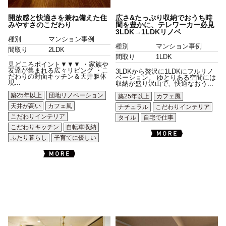
開放感と快適さを兼ね備えた住
広さ&たっぷり収納でおうち時
みやすさのこだわり
間を豊かに、テレワーカー必見
3LDK→1LDKリノベ
種別
マンション事例
種別
マンション事例
間取り
2LDK
間取り
1LDK
見どころポイント▼▼▼ ・家族や
友達が集まれる広々リビング ・こ
3LDKから贅沢に1LDKにフルリノ
だわりの対面キッチン＆天井躯体
ベーション。 ゆとりある空間には
現...
収納が盛り沢山で、快適なおう...
築25年以上
団地リノベーション
築25年以上
カフェ風
天井が高い
カフェ風
ナチュラル
こだわりインテリア
こだわりインテリア
タイル
自宅で仕事
こだわりキッチン
自転車収納
ふたり暮らし
子育てに優しい