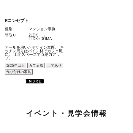
Rコンセプト
種別
マンション事例
間取り
2LDK →
2LDK+DOMA
アールを用いたデザイン意匠。 キ
ッチン周りはパイン材でカフェ風
に。 土間スペースで収納力アッ
プ。...
築25年以上
カフェ風
土間あり
作り付けの家具
イベント・見学会情報