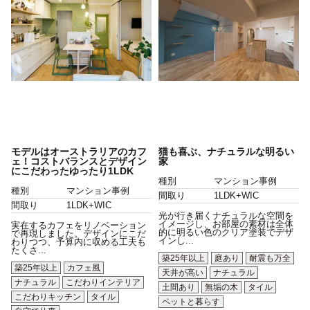
モデルはオーストラリアのカフ
猫も喜ぶ、ナチュラルな明るい
ェ！コストバランスとデザイン
家
にこだわったゆったり1LDK
種別
マンション事例
種別
マンション事例
間取り
1LDK+WIC
間取り
1LDK+WIC
光が行き届くナチュラルな空間を
イメージし、お部屋の素材は全体
実在するカフェをリノベーション
的に明るい色のクリア塗装でデザ
で再現しました。デザインにこだ
インし...
わりつつ、予算内に収める工夫も
たくさ...
築25年以上
庭あり
耐震も万全
築25年以上
カフェ風
天井が高い
ナチュラル
ナチュラル
こだわりインテリア
土間あり
無垢の木
タイル
こだわりキッチン
タイル
ペットと暮らす