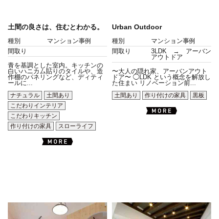
土間の良さは、住むとわかる。
Urban Outdoor
種別
マンション事例
種別
マンション事例
間取り
間取り
3LDK → アーバン
アウトドア
青を基調とした室内。キッチンの
白いハニカム貼りのタイルや、造
〜大人の隠れ家、アーバンアウト
作棚のパネリングなど、ディティ
ドア〜 ◯LDK という概念を解放し
ールに...
た住まい リノベーション前...
ナチュラル
土間あり
土間あり
作り付けの家具
黒板
こだわりインテリア
こだわりキッチン
作り付けの家具
スローライフ