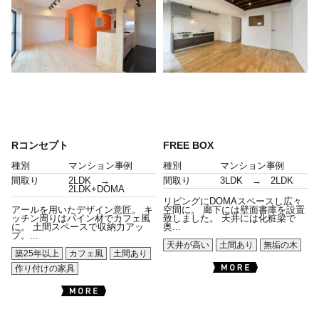
Rコンセプト
FREE BOX
種別
マンション事例
種別
マンション事例
間取り
2LDK →
間取り
3LDK → 2LDK
2LDK+DOMA
リビングにDOMAスペースし広々
アールを用いたデザイン意匠。 キ
空間に。 廊下には壁面書庫を設置
ッチン周りはパイン材でカフェ風
致しました。 天井には化粧梁で
に。 土間スペースで収納力アッ
奥...
プ。...
天井が高い
土間あり
無垢の木
築25年以上
カフェ風
土間あり
作り付けの家具