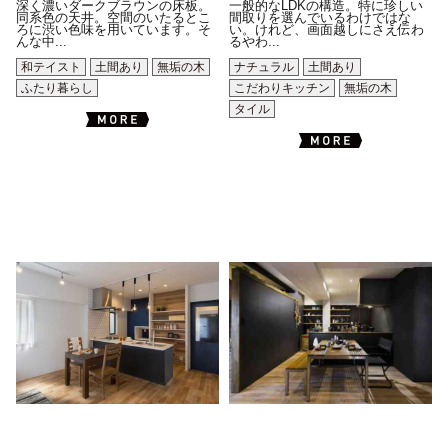
深く濃いダークブラウンの床板。
一般的なLDKの構造。特に珍しい
同系色の天井。空間のいたるとこ
間取りを選んでいるわけではな
ろに渋い色味を用いています。そ
い。けれど、画面越しにさえ伝わ
んな中...
るやわ...
和テイスト
土間あり
無垢の木
ナチュラル
土間あり
ふたり暮らし
こだわりキッチン
無垢の木
タイル