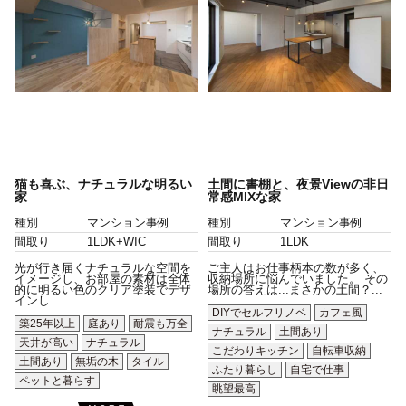
猫も喜ぶ、ナチュラルな明るい
土間に書棚と、夜景Viewの非日
家
常感MIXな家
種別
マンション事例
種別
マンション事例
間取り
1LDK+WIC
間取り
1LDK
光が行き届くナチュラルな空間を
ご主人はお仕事柄本の数が多く、
イメージし、お部屋の素材は全体
収納場所に悩んでいました。 その
的に明るい色のクリア塗装でデザ
場所の答えは...まさかの土間？...
インし...
DIYでセルフリノベ
カフェ風
築25年以上
庭あり
耐震も万全
ナチュラル
土間あり
天井が高い
ナチュラル
こだわりキッチン
自転車収納
土間あり
無垢の木
タイル
ふたり暮らし
自宅で仕事
ペットと暮らす
眺望最高