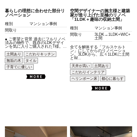
暮らしの理想に合わせた部分リ
空間デザイナーの施主様と建築
ノベーション
家が造り上げた至極のリノベ
「1LDK＋趣味の収納土間」
種別
マンション事例
種別
マンション事例
間取り
間取り
3LDK→1LDK+WIC+
土間
● ご要望と背景 過去にフルリノベ
済みの物件で、既存のLDKデザイ
ンを気に入りご購入されたT様。...
全てを解体する「フルスケルト
ン」にしてからのリノベーショ
土間あり
こだわりキッチン
ン。3LDKから、広々1LDKに土間
とW...
無垢の木
タイル
天井が高い
土間あり
子育てに優しい
こだわりインテリア
ヘリンボーン床
都心に暮らす