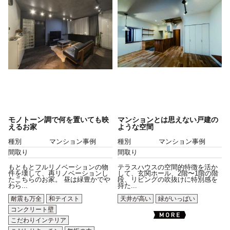
モノトーン調で何を置いても映
マンションとは思えない戸建の
えるお家
ような空間
種別
マンション事例
種別
マンション事例
間取り
間取り
もともとフルリノベーションの物
テラスハウスの空間的特徴を活か
件を壊して、再リノベーションし
して、玄関ホール、2階〜1階の階
たこちらのお家。 昼は緑豊かでや
段、リビングの吹抜けに特別感を
わら...
持た...
耐震も万全
和テイスト
天井が高い
緑がいっぱい
コンクリート壁
こだわりインテリア