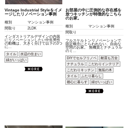
Vintage Industrial Styleをイメ
お部屋の中に圧倒的な存在感を
ージしたリノベーション事例
放つキッチンが特徴的なこちら
のお家。
種別
マンション事例
種別
マンション事例
間取り
2LDK
間取り
インダストリアルデザインの内装
にリノベーションしたい中年男性
フルスケルトンリノベーションで
の動機は、大きく分けて以下の3つ
固定概念にとらわれない、自由な
に...
空間のお家。 無機質とナチュラル
のミ...
タイル
水辺の住まい
DIYでセルフリノベ
耐震も万全
緑がいっぱい
ナチュラル
こだわりインテリア
こだわりキッチン
無垢の木
タイル
ふたり暮らし
都心に暮らす
緑がいっぱい