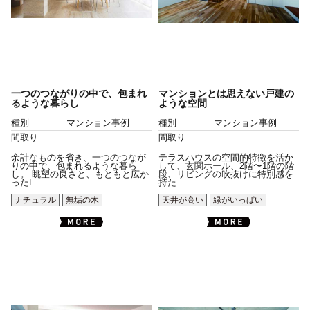
一つのつながりの中で、包まれ
マンションとは思えない戸建の
るような暮らし
ような空間
種別
マンション事例
種別
マンション事例
間取り
間取り
余計なものを省き、一つのつなが
テラスハウスの空間的特徴を活か
りの中で、包まれるような暮ら
して、玄関ホール、2階〜1階の階
し。 眺望の良さと、もともと広か
段、リビングの吹抜けに特別感を
ったL...
持た...
ナチュラル
無垢の木
天井が高い
緑がいっぱい