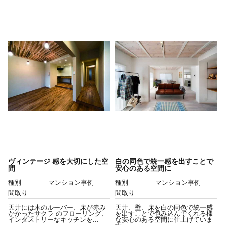
ヴィンテージ 感を大切にした空
白の同色で統一感を出すことで
間
安心のある空間に
種別
マンション事例
種別
マンション事例
間取り
間取り
天井には木のルーバー、床が赤み
天井、壁、床を白の同色で統一感
かかったサクラ のフローリング、
を出すことで包み込んでくれる様
インダストリーなキッチンを...
な安心のある空間に仕上げていま