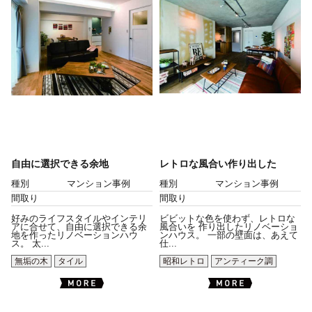
自由に選択できる余地
レトロな風合い作り出した
種別
マンション事例
種別
マンション事例
間取り
間取り
好みのライフスタイルやインテリ
ビビットな色を使わず、レトロな
アに合せて、自由に選択できる余
風合いを 作り出したリノベーショ
地を作ったリノベーションハウ
ンハウス。 一部の壁面は、あえて
ス。 太...
仕...
無垢の木
タイル
昭和レトロ
アンティーク調