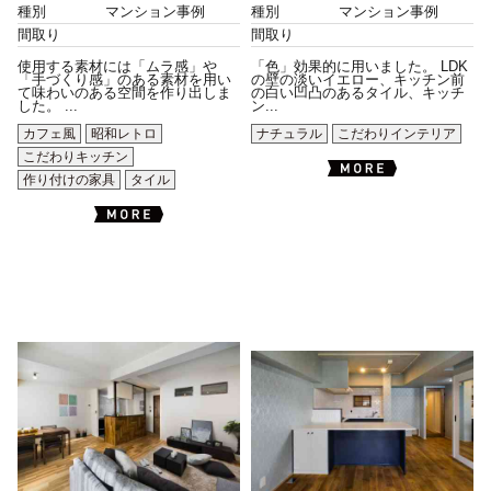
種別
マンション事例
種別
マンション事例
間取り
間取り
使用する素材には「ムラ感」や
「色」効果的に用いました。 LDK
「手づくり感」のある素材を用い
の壁の淡いイエロー、キッチン前
て味わいのある空間を作り出しま
の白い凹凸のあるタイル、キッチ
した。 ...
ン...
カフェ風
昭和レトロ
ナチュラル
こだわりインテリア
こだわりキッチン
作り付けの家具
タイル