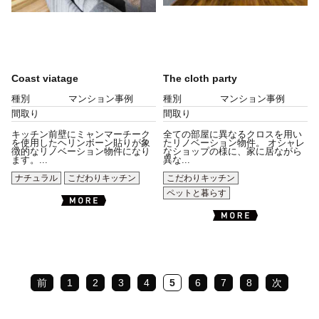
Coast viatage
The cloth party
種別
マンション事例
種別
マンション事例
間取り
間取り
キッチン前壁にミャンマーチーク
全ての部屋に異なるクロスを用い
を使用したヘリンボーン貼りが象
たリノベーション物件。 オシャレ
徴的なリノベーション物件になり
なショップの様に、家に居ながら
ます。...
異な...
ナチュラル
こだわりキッチン
こだわりキッチン
ペットと暮らす
前
1
2
3
4
5
6
7
8
次