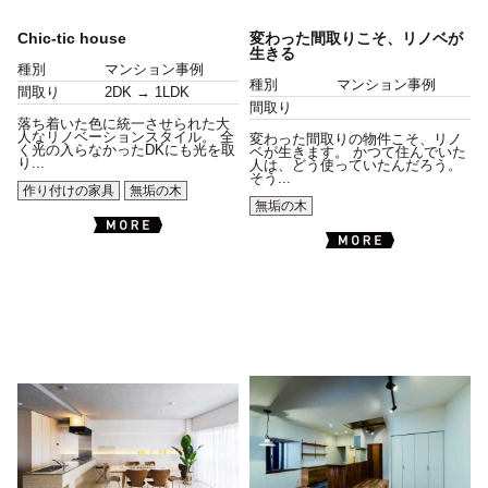
Chic-tic house
変わった間取りこそ、リノベが
生きる
種別
マンション事例
種別
マンション事例
間取り
2DK → 1LDK
間取り
落ち着いた色に統一させられた大
人なリノベーションスタイル。 全
変わった間取りの物件こそ、リノ
く光の入らなかったDKにも光を取
ベが生きます。 かつて住んでいた
り...
人は、どう使っていたんだろう。
そう...
作り付けの家具
無垢の木
無垢の木