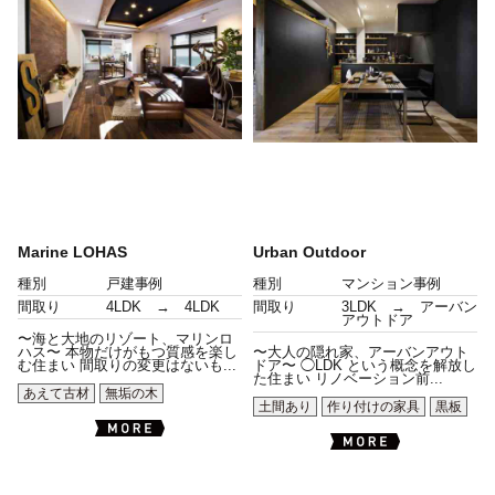
Marine LOHAS
Urban Outdoor
種別
戸建事例
種別
マンション事例
間取り
4LDK → 4LDK
間取り
3LDK → アーバン
アウトドア
〜海と大地のリゾート、マリンロ
ハス〜 本物だけがもつ質感を楽し
〜大人の隠れ家、アーバンアウト
む住まい 間取りの変更はないも...
ドア〜 ◯LDK という概念を解放し
た住まい リノベーション前...
あえて古材
無垢の木
土間あり
作り付けの家具
黒板