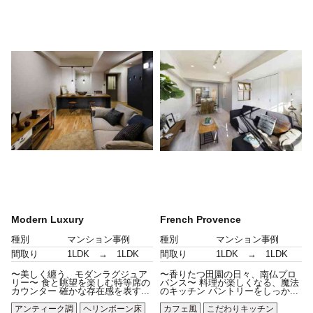
Modern Luxury
French Provence
種別
マンション事例
種別
マンション事例
間取り
1LDK → 1LDK
間取り
1LDK → 1LDK
〜美しく纏う、モダンラグジュア
〜香りたつ田園の日々、南仏プロ
リー〜 食と眺望を楽しむ特等席の
バンス〜 料理が楽しくなる、魔法
カウンター 確かな存在感を表す...
のキッチン パントリーをしっか...
アンティーク調
ヘリンボーン床
カフェ風
こだわりキッチン