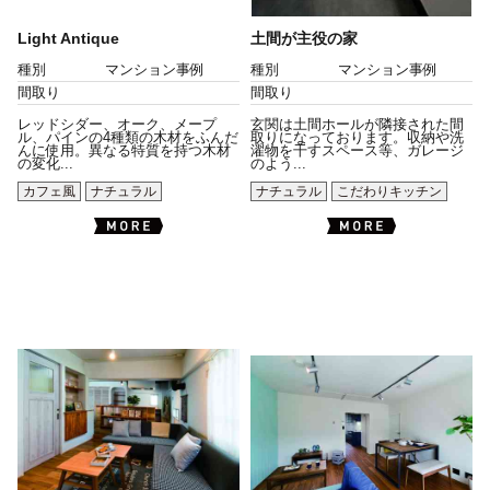
Light Antique
土間が主役の家
種別
マンション事例
種別
マンション事例
間取り
間取り
レッドシダー、オーク、メープ
玄関は土間ホールが隣接された間
ル、パインの4種類の木材をふんだ
取りになっております。収納や洗
んに使用。異なる特質を持つ木材
濯物を干すスペース等、ガレージ
の変化...
のよう...
カフェ風
ナチュラル
ナチュラル
こだわりキッチン