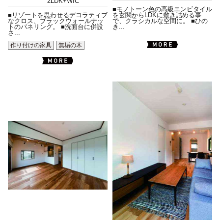
2LDK+WIC
■モノトーン色の高級エンビタイル
■リゾートを思わせるデコラティブ
を玄関からLDKに敷き詰める事
なクロス、ブラックウォールナッ
で、クラシカルな空間に。 ■ひの
トのパネリング。 ■洗面台に併設
き...
さ...
作り付けの家具
無垢の木