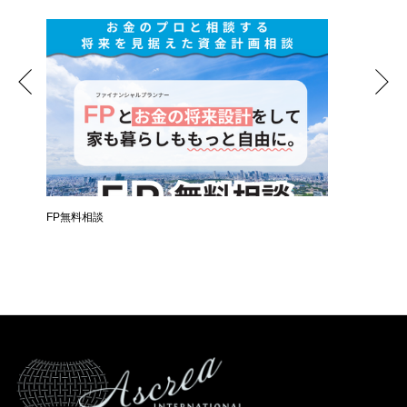
時
FP無料相談
失敗しな