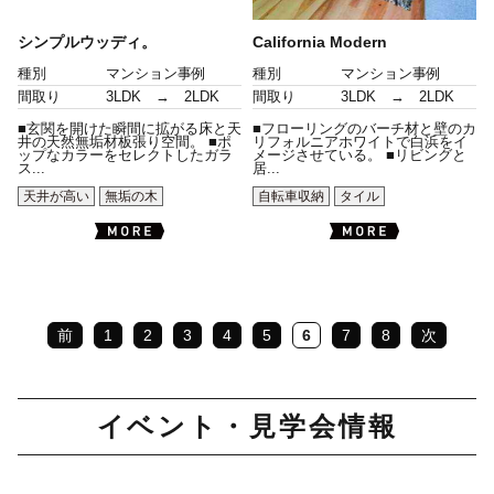
シンプルウッディ。
California Modern
種別
マンション事例
種別
マンション事例
間取り
3LDK → 2LDK
間取り
3LDK → 2LDK
■玄関を開けた瞬間に拡がる床と天
■フローリングのバーチ材と壁のカ
井の天然無垢材板張り空間。 ■ポ
リフォルニアホワイトで白浜をイ
ップなカラーをセレクトしたガラ
メージさせている。 ■リビングと
ス...
居...
天井が高い
無垢の木
自転車収納
タイル
前
1
2
3
4
5
6
7
8
次
イベント・見学会情報