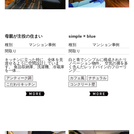
母親が主役の住まい
simple × blue
種別
マンション事例
種別
マンション事例
間取り
間取り
キッチンに立った時に、全体を見
白と青でシンプルに構成されたリ
渡せるように空間設計していま
ノベーション物件。 空気の層を多
す。 食品収納庫、洗濯機、冷蔵庫
く含んだレッドパインのフローリ
を一体...
ング...
アンティーク調
カフェ風
ナチュラル
こだわりキッチン
コンクリート壁